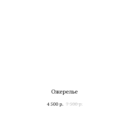
Ожерелье
4 500
р.
7 500
р.