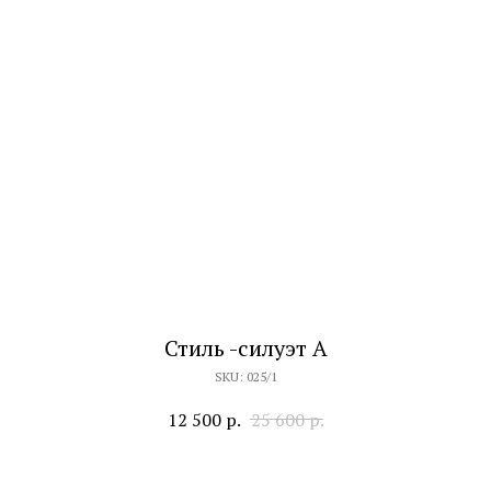
Стиль -силуэт А
SKU:
025/1
12 500
р.
25 600
р.