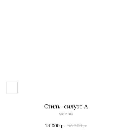
Стиль -силуэт А
SKU:
047
23 000
р.
36 200
р.