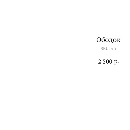
Ободок
SKU:
3-9
р.
2 200