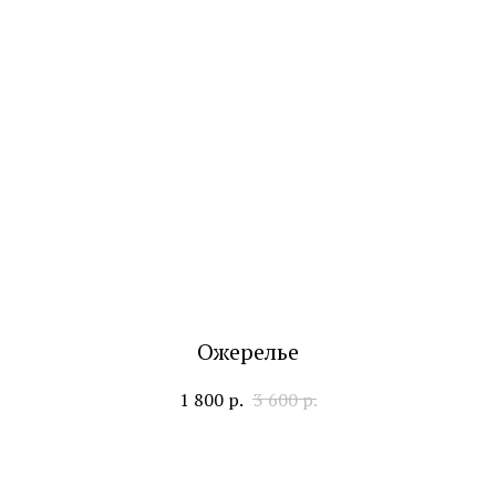
Ожерелье
1 800
р.
3 600
р.