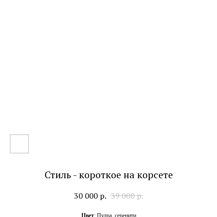
Стиль - короткое на корсете
30 000
р.
39 000
р.
Цвет
: Пудра, серенити