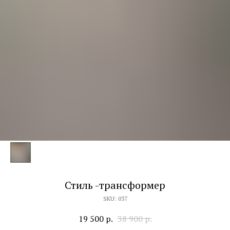
Стиль -трансформер
SKU:
037
19 500
р.
38 900
р.