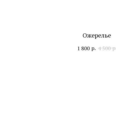
Ожерелье
р.
р
1 800
4 500