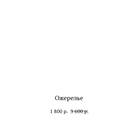
Ожерелье
1 800
р.
3 600
р.