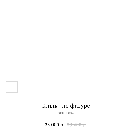
Стиль - по фигуре
SKU:
8004
25 000
р.
39 200
р.